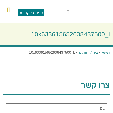
כניסת לקוחות
הוראות קבע
מצגת תוכנה
סליקה בכרטיס אשראי
שאלות ותשובות
10x633615652638437500_L
ראשי
>
בין לקוחותינו
>
10x633615652638437500_L
צרו קשר