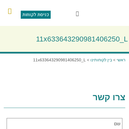
כניסת לקוחות
הוראות קבע
מצגת תוכנה
סליקה בכרטיס אשראי
שאלות ותשובות
11x633643290981406250_L
ראשי
>
בין לקוחותינו
>
11x633643290981406250_L
צרו קשר