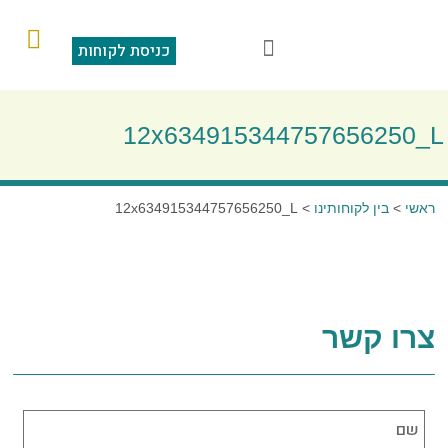
כניסת לקוחות
הוראות קבע
מצגת תוכנה
סליקה בכרטיס אשראי
שאלות ותשובות
12x634915344757656250_L
ראשי
>
בין לקוחותינו
>
12x634915344757656250_L
צרו קשר