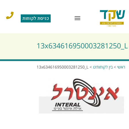
כניסת לקוחות
13x634616950003281250_L
ראשי
>
בין לקוחותינו
>
13x634616950003281250_L