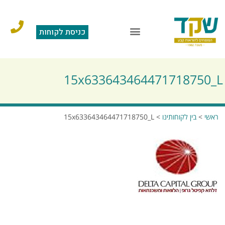
כניסת לקוחות
15x633643464471718750_L
ראשי
>
בין לקוחותינו
>
15x633643464471718750_L