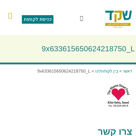
כניסת לקוחות
הוראות קבע
מצגת תוכנה
סליקה בכרטיס אשראי
שאלות ותשובות
9x633615650624218750_L
ראשי
>
בין לקוחותינו
>
9x633615650624218750_L
צרו קשר