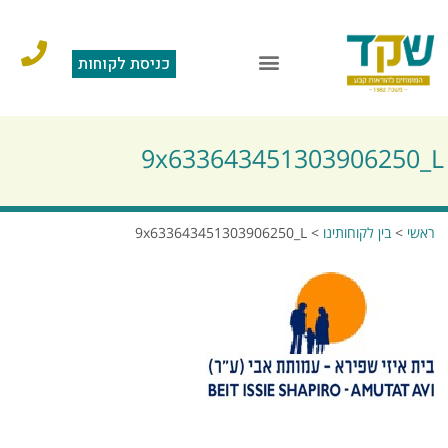
כניסת לקוחות
9x633643451303906250_L
ראשי
>
בין לקוחותינו
>
9x633643451303906250_L