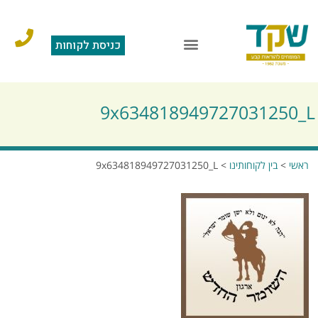
כניסת לקוחות
9x634818949727031250_L
ראשי
>
בין לקוחותינו
>
9x634818949727031250_L