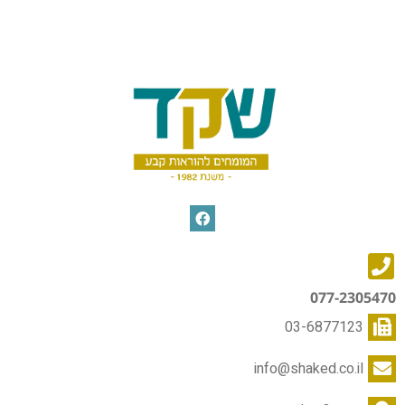
077-2305470
03-6877123
info@shaked.co.il