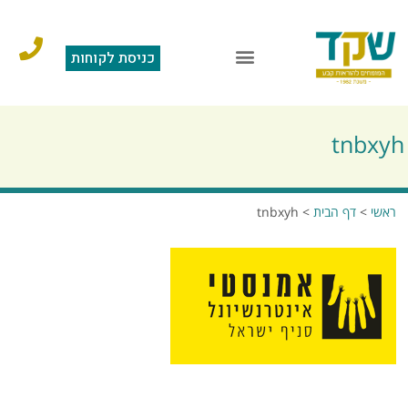
כניסת לקוחות
הוראות קבע
מצגת תוכנה
סליקה בכרטיס אשראי
שאלות ותשובות
tnbxyh
ראשי
>
דף הבית
>
tnbxyh