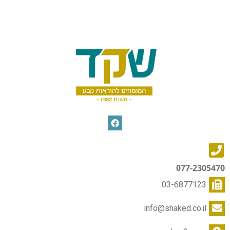
077-2305470
03-6877123
info@shaked.co.il