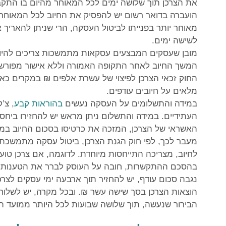
את הצרכן תוך שלושה ימים לכל המאוחר מהיום בו התקב
הועברה בדואר רשום יש להפסיק את החיוב לכל המאוחר תו
מאוחר יותר בפנייתו לביטול העסקה, הרי שניתן להאריך
לשישה ימים.
מובן שעסקים המבצעים עסקאות מתמשכות צריכים להיות
המשך החיוב לאחר התקופה האמורה וללא אישור מפורש 
החוק זכאי הצרכן לפיצוי של עשרת אלפים ₪ במקרים כאל
מלאים על חיובים עודפים.
במידה והתשלומים על העסקה נעשים
בהוראות קבע
, צ’
העתידיים. במידה והתשלום ניתן מראש יש להחזירו ביחס 
האשראי של הצרכן, המזכה את כרטיסו בסכום החיוב במו
מעבר לכך, לפי חוק הגנת הצרכן, ביטול עסקה מתמשכת
לחיוב, מצריכה התייחסות מיוחדת. לדוגמה, אם צרכן טו
בהסכם ההתקשרות, חובה על העוסק לברר את הטענות תו
נגבה סכום עודף, יש להחזיר תוך ארבעה ימי עסקים לצרכ
הוצאות הצרכן בסך שישה עשר ₪. ובכל מקרה, יש לשלוח
הבירור שנעשה, תוך שלושה שבועות לכל היותר ממועד הפ