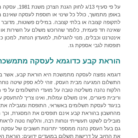
על פי סעיף 13/
באופן מתמשך, כולל כל שינוי או תוספת לעסקה שאינם 
לתקופה קצובה או בלתי קצובה. במילים פשוטות, מדובר 
שאינה חד פעמית, כלומר שהרוכש משלם על השירות או ה
אינטרנט וכבלים, מנוי להגרלות, למועדון הנחות, למכון כ
תופסות לגבי אספקת גז.
הוראת קבע כדוגמא לעסקה מתמשכת
דוגמא נפוצה לעסקה מתמשכת היא הוראת קבע, אשר בה 
התשלום המגיעה מבית העסק. זוהי ללא ספק שיטה נוחה 
הלקוח נהנה משליטה טובה על מועדי התשלומים על פי הת
וריבית פיגורים, אינו משלם עמלות, ואינו צריך להתעסק ע
בניגוד לעסקת תשלומים באשראי, התופסת ומגבילה את 
מהחשבון בהוראת קבע אינם תופסים את המסגרת, וכך הי
מובילים לשקט תעשייתי ונוחות רבה, והלקוח נוטה לראו
גם בעל העסק נהנה ממספר יתרונות חשובים של עסקה
את החיוב על דרישות תשלום במועדים ידועים; הוראת 