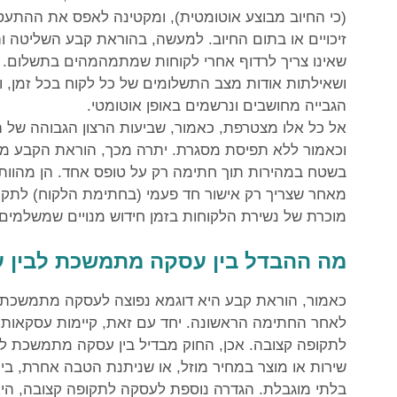
(כי החיוב מבוצע אוטומטית), ומקטינה לאפס את ההתעס
זיכויים או בתום החיוב. למעשה, בהוראת קבע השליטה וה
שאינו צריך לרדוף אחרי לקוחות שמתמהמהים בתשלום.
ושאילתות אודות מצב התשלומים של כל לקוח בכל זמן, וח
הגבייה מחושבים ונרשמים באופן אוטומטי.
אל כל אלו מצטרפת, כאמור, שביעות הרצון הגבוהה של הל
וכאמור ללא תפיסת מסגרת. יתרה מכך, הוראת הקבע מהו
בשטח במהירות תוך חתימה רק על טופס אחד. הן מהוות גם 
מאחר שצריך רק אישור חד פעמי (בחתימת הלקוח) לתקו
מוכרת של נשירת הלקוחות בזמן חידוש מנויים שמשלמים
מה ההבדל בין עסקה מתמשכת לבין 
כאמור, הוראת קבע היא דוגמא נפוצה לעסקה מתמשכת ש
לאחר החתימה הראשונה. יחד עם זאת, קיימות עסקאות ש
לתקופה קצובה. אכן, החוק מבדיל בין עסקה מתמשכת ל
שירות או מוצר במחיר מוזל, או שניתנת הטבה אחרת, ב
בלתי מוגבלת. הגדרה נוספת לעסקה לתקופה קצובה, ה