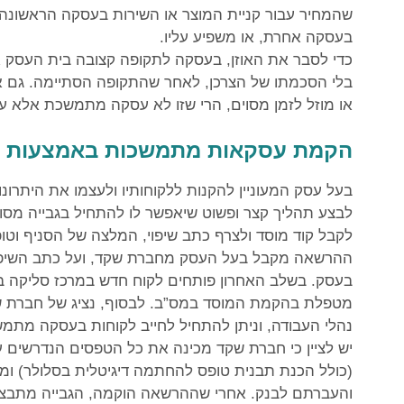
שהמחיר עבור קניית המוצר או השירות בעסקה הראשונה
בעסקה אחרת, או משפיע עליו.
כדי לסבר את האוזן, בעסקה לתקופה קצובה בית העסק אי
בלי הסכמתו של הצרכן, לאחר שהתקופה הסתיימה. גם א
או מוזל לזמן מסוים, הרי שזו לא עסקה מתמשכת אלא ע
הקמת עסקאות מתמשכות באמצעות ה
בעל עסק המעוניין להקנות ללקוחותיו ולעצמו את היתר
לבצע תהליך קצר ופשוט שיאפשר לו להתחיל בגבייה מסוג
לקבל קוד מוסד ולצרף כתב שיפוי, המלצה של הסניף ו
ההרשאה מקבל בעל העסק מחברת שקד, ועל כתב השיפוי
בעסק. בשלב האחרון פותחים לקוח חדש במרכז סליקה ב
מטפלת בהקמת המוסד במס”ב. לבסוף, נציג של חברת ש
נהלי העבודה, וניתן להתחיל לחייב לקוחות בעסקה מתמ
יש לציין כי חברת שקד מכינה את כל הטפסים הנדרשים
(כולל הכנת תבנית טופס להחתמה דיגיטלית בסלולר) ו
והעברתם לבנק. אחרי שההרשאה הוקמה, הגבייה מתבצע