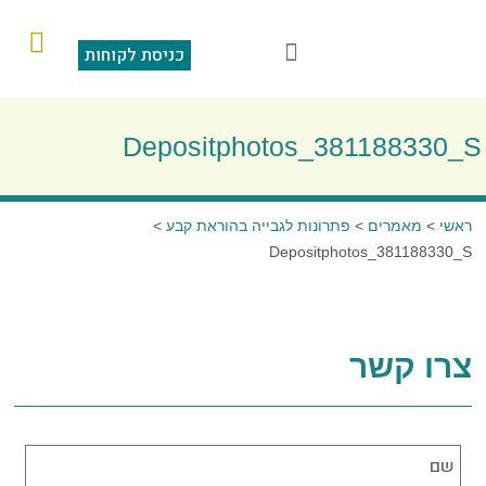
כניסת לקוחות
הוראות קבע
מצגת תוכנה
סליקה בכרטיס אשראי
שאלות ותשובות
Depositphotos_381188330_S
ראשי
>
מאמרים
>
פתרונות לגבייה בהוראת קבע
>
Depositphotos_381188330_S
צרו קשר