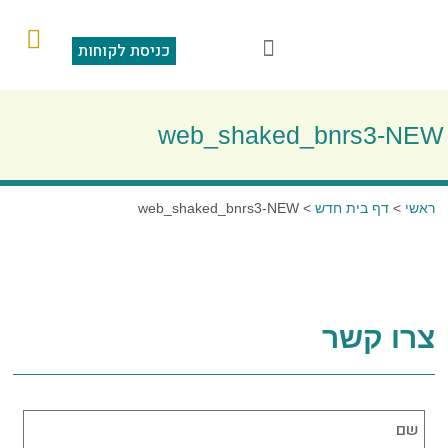
כניסת לקוחות
הוראות קבע
מצגת תוכנה
סליקה בכרטיס אשראי
שאלות ותשובות
web_shaked_bnrs3-NEW
ראשי
>
דף בית חדש
>
web_shaked_bnrs3-NEW
צרו קשר