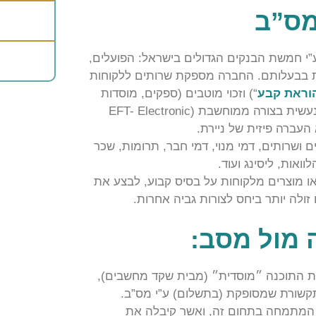
מס”ב
ז סליקה בנקאי בע”מ (מס”ב) הוקמה בשנת 1982 ע”י חמשת הבנקים הגדולים בישראל: הפועלים,
צאת בבעלותם. החברה מספקת שרותים ללקוחות
וראת קבע
“) וזכוי מוטבים (ספקים, מוסדות
ומקבלי משכורות). העברת הכספים מהמשלם למקבל נעשית בצורה ממוחשבת (EFT- Electronic
 ושרותים, דמי מנוי, דמי חבר, תרומות, שכר
ואות, ליסינג ועוד.
 מוצרים מלקוחות על בסיס קבוע, לבצע את
זולה יותר ביחס לצורות גביה אחרות.
 מול מסב:
ת התוכנה ״מוסדית״ (מבית שקד מחשבים),
קשורת שמסופקת (בתשלום) ע”י מס”ב.
 המתמחה בתחום זה, ואשר קיבלה את