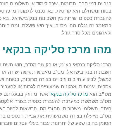
בגביית דמי חבר, תרומות, שכר לימוד או תשלומים חוזר
בטוח ומשתלם היא קריטית. כאן נכנס לתמונה מרכז ס
להעברת כספים ישירות בין חשבונות בנק בישראל, באופ
במאמר זה נגלה מהי מס”ב, איך היא פועלת, ומה היתר
ולארגונים מכל סדר גודל.
מהו מרכז סליקה בנקאי 
מרכז סליקה בנקאי בע”מ, או בקיצור מס”ב, הוא תשתית
חשבונות בנק בישראל. מס”ב מאפשרת גישה ישירה או ע
למשל) לביצוע חיובים וזיכויים בצורה מרוכזת, בטוחה ויע
עסקים, עמותות וארגונים שמעוניינים לגבות או להעבי
מס”ב
הוא
מרכז סליקה בנקאי
אשר מוחזק בבעלותם של
מס”ב משמשת כמערכת להעברת כספית בצורה אלקטרונית 
היתר: תשלומי משכורות, החזרי מס, הרשאות לחיוב חשבו
מס”ב מייעלת בצורה משמעותית את גביית הכספים בהו
הטומן בחובו שפע של יתרונות עבור בעלי עסקים וחברו