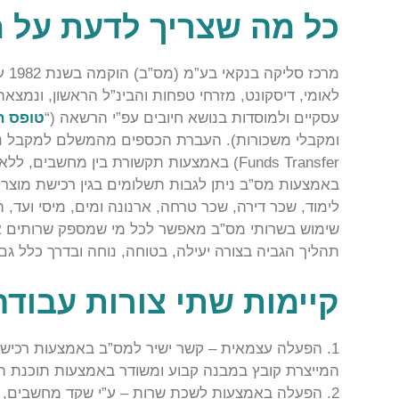
כל מה שצריך לדעת על 
מרכ
לאומי, דיסקונט, מזרחי טפחות והבינ”ל הראשון, ונמ
עסקיים ולמוסדות בנושא חיובים עפ”י הרשאה (“
טופס ה
Funds Transfer) באמצעות תקשורת בין מחשבים, ללא העברה פיזית של ניירת.
באמצעות מס”ב ניתן לגבות תשלומים בגין רכישת מוצרים
לימוד, שכר דירה, שכר טרחה, ארנונה ומים, מיסי ועד, הלו
שימוש בשרותי מס”ב מאפשר לכל מי שמספק שרותים או
תהליך הגביה בצורה יעילה, בטוחה, נוחה ובדרך כלל גם 
קיימות שתי צורות עבודה
1. הפעלה עצמאית – קשר ישיר למס”ב באמצעות רכיש
המייצרת קובץ במבנה קבוע ומשודר באמצעות תוכנת ת
2. הפעלה באמצעות לשכת שרות – ע”י שקד מחשבים,